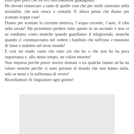
tolto quel poco che mi ero faticosamente guadagnata!
Ho dovuto rinunciare a tante di quelle cose che per molti rientrano nella
normalità, che non riesco a contarle. E allora penso che diamo per
scontate troppe cose!
Diamo per scontate la corrente elettrica, l’acqua corrente, l’auto, il cibo
sulla tavola! Ma potremmo perdere tutto questo in un secondo e non ce
ne rendiamo conto neanche quando guardiamo il telegiornale, neanche
quando ci commuoviamo nel vedere i bambini che soffrono e muoiono
di fame e malattie nel terzo mondo!
E così mi rendo conto che tutto ciò che ho o che non ho ha poca
importanza e, allo stesso tempo, un valore enorme!
Non importa perché potrei morire domani o tra qualche istante ed ha un
valore enorme perché ci sono persone al mondo che non hanno nulla,
solo se stessi e la sofferenza di vivere!
Ricordiamoci di ringraziare ogni giorno!