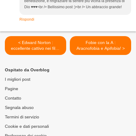
benedizione, e ringraziare fa sentire più vicina la presenza di
Dio ♥♥♥<br /> Bellissimo post :)<br /> Un abbraccio grande!
Rispondi
< Edward Norton :
Fobie con la A :
eccellente cattivo nei film,
Aracnofobia e Apifobia! >
eccellente buono nella vita!
Ospitato da Overblog
I migliori post
Pagine
Contatto
Segnala abuso
Termini di servizio
Cookie e dati personali
Preferenze dei cookie