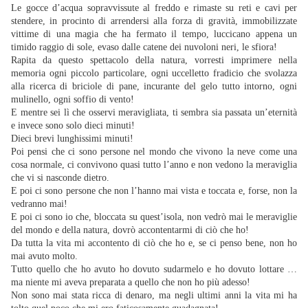
Le gocce d’acqua sopravvissute al freddo e rimaste su reti e cavi per
stendere, in procinto di arrendersi alla forza di gravità, immobilizzate
vittime di una magia che ha fermato il tempo, luccicano appena un
timido raggio di sole, evaso dalle catene dei nuvoloni neri, le sfiora!
Rapita da questo spettacolo della natura, vorresti imprimere nella
memoria ogni piccolo particolare, ogni uccelletto fradicio che svolazza
alla ricerca di briciole di pane, incurante del gelo tutto intorno, ogni
mulinello, ogni soffio di vento!
E mentre sei lì che osservi meravigliata, ti sembra sia passata un’eternità
e invece sono solo dieci minuti!
Dieci brevi lunghissimi minuti!
Poi pensi che ci sono persone nel mondo che vivono la neve come una
cosa normale, ci convivono quasi tutto l’anno e non vedono la meraviglia
che vi si nasconde dietro.
E poi ci sono persone che non l’hanno mai vista e toccata e, forse, non la
vedranno mai!
E poi ci sono io che, bloccata su quest’isola, non vedrò mai le meraviglie
del mondo e della natura, dovrò accontentarmi di ciò che ho!
Da tutta la vita mi accontento di ciò che ho e, se ci penso bene, non ho
mai avuto molto.
Tutto quello che ho avuto ho dovuto sudarmelo e ho dovuto lottare …
ma niente mi aveva preparata a quello che non ho più adesso!
Non sono mai stata ricca di denaro, ma negli ultimi anni la vita mi ha