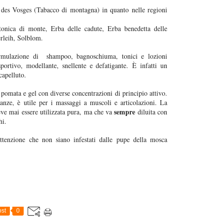
 des Vosges (Tabacco di montagna) in quanto nelle regioni
onica di monte, Erba delle cadute, Erba benedetta delle
rleih, Solblom.
formulazione di shampoo, bagnoschiuma, tonici e lozioni
sportivo, modellante, snellente e defatigante. È infatti un
capelluto.
pomata e gel con diverse concentrazioni di principio attivo.
anze, è utile per i massaggi a muscoli e articolazioni. La
sempre
eve mai essere utilizzata pura, ma che va
diluita con
hi.
ttenzione che non siano infestati dalle pupe della mosca
st
0