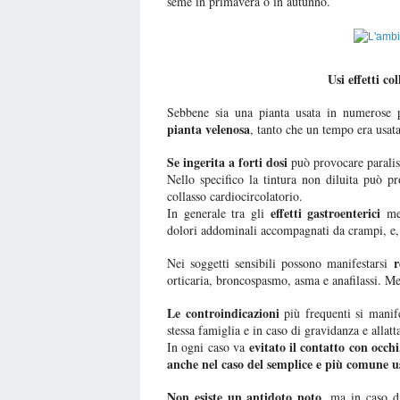
seme in primavera o in autunno.
Usi effetti co
Sebbene sia una pianta usata in numerose pr
pianta velenosa
, tanto che un tempo era usat
Se ingerita a forti dosi
può provocare paralisi
Nello specifico la tintura non diluita può pr
collasso cardiocircolatorio.
effetti gastroenterici
In generale tra gli
men
dolori addominali accompagnati da crampi, e, i
r
Nei soggetti sensibili possono manifestarsi
orticaria, broncospasmo, asma e anafilassi. Me
Le controindicazioni
più frequenti si manife
stessa famiglia e in caso di gravidanza e allat
evitato il contatto con occh
In ogni caso va
anche nel caso del semplice e più comune u
Non esiste un antidoto noto
, ma in caso di