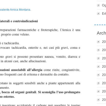
Og
Er
llaterali e controindicazioni
eparazioni farmaceutiche e fitoterapiche, l’Arnica è una
Arch
a proprio come veleno.
20
 e tachicardia.
ovocare tachicardia, enterite e, nei casi più gravi, coma e
20
o gravi si possono presentare nausea, vomito, diarrea e
20
n alcuni casi, anche allucinazioni.
20
eazioni associabili all’allergia
come rinite, congiuntivite,
no frequenti casi di eritema e dermatite da contatto.
20
stano in soggetti sensibili anche a piante appartenenti alla
20
tamento.
i, bocca ed organi genitali
Si sconsiglia l’uso prolungato
20
.
so esterno.
20
 ingestione accidentale il carbone può assorbire le tossine