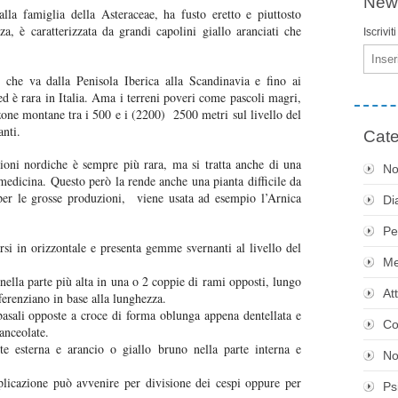
News
lla famiglia della Asteraceae, ha fusto eretto e piuttosto
a, è caratterizzata da grandi capolini giallo aranciati che
Iscrivit
Email
 che va dalla Penisola Iberica alla Scandinavia e fino ai
ed è rara in Italia. Ama i terreni poveri come pascoli magri,
le zone montane tra i 500 e i (2200) 2500 metri sul livello del
anti.
Cate
gioni nordiche è sempre più rara, ma si tratta anche di una
No
 medicina. Questo però la rende anche una pianta difficile da
 per le grosse produzioni, viene usata ad esempio l’Arnica
Di
Pe
si in orizzontale e presenta gemme svernanti al livello del
Me
nella parte più alta in una o 2 coppie di rami opposti, lungo
At
ifferenziano in base alla lunghezza.
 basali opposte a croce di forma oblunga appena dentellata e
Co
anceolate.
te esterna e arancio o giallo bruno nella parte interna e
No
plicazione può avvenire per divisione dei cespi oppure per
Ps