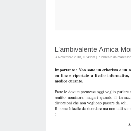
L'ambivalente Arnica Mo
4 Novembre 2018, 10:49am
|
Pubblicato da marcellan
Importante : Non sono un erborista o un me
on line e riportate a livello informativo,
medico curante.
Fatte le dovute premesse oggi voglio parlare d
sentito nominare, magari quando il farmaci
distorsioni che non vogliono passare da soli.
Il nome è facile da ricordare ma non tutti san
:
A