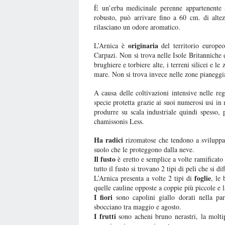
È un’erba medicinale perenne appartenente a
robusto, può arrivare fino a 60 cm. di altezz
rilasciano un odore aromatico.
originaria
L’Arnica è
del territorio europeo
Carpazi. Non si trova nelle Isole Britanniche 
brughiere e torbiere alte, i terreni silicei e 
mare. Non si trova invece nelle zone pianeggi
A causa delle coltivazioni intensive nelle re
specie protetta grazie ai suoi numerosi usi in
produrre su scala industriale quindi spesso,
chamissonis Less.
Ha radici
rizomatose che tendono a sviluppar
suolo che le proteggono dalla neve.
Il fusto
è eretto e semplice a volte ramificato 
tutto il fusto si trovano 2 tipi di peli che si d
foglie
L’Arnica presenta a volte 2 tipi di
, le
quelle cauline opposte a coppie più piccole e l
I fiori
sono capolini giallo dorati nella par
sbocciano tra maggio e agosto.
I frutti
sono acheni bruno nerastri, la molti