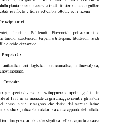
dalla pianta possono essere estratti fitisterina, acido gallico
estate per foglie e fiori e settembre ottobre per i rizomi.
Principi attivi
nici, elenalina, Polifenoli, Flavonoidi polisaccaridi e
n timolo, carotenoidi, terpeni e triterpeni, fitosteroli, acidi
fille e acido cinnamico.
Proprietà :
antisettica, antiflogistica, antireumatica, antinevralgica,
munostimolante.
Curiosità
to per specie diverse che sviluppavano capolini gialli e la
ale al 1731 in un manuale di giardinaggio mentre gli autori
del nome, alcuni ritengono che derivi dal termine latino
mikos che significa starnutatorio a causa appunto dell’effetto
l termine greco arnakis che significa pelle d’agnello a causa