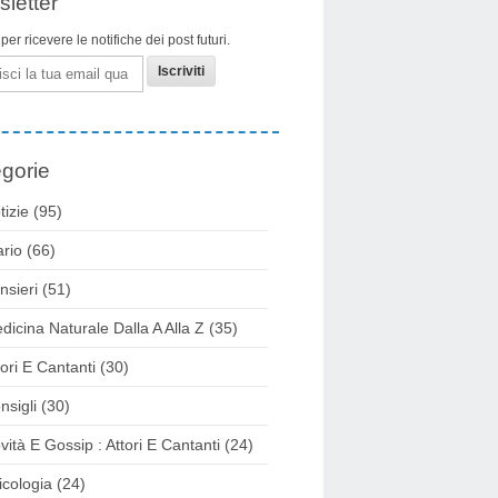
letter
i per ricevere le notifiche dei post futuri.
gorie
tizie
(95)
ario
(66)
nsieri
(51)
dicina Naturale Dalla A Alla Z
(35)
tori E Cantanti
(30)
nsigli
(30)
vità E Gossip : Attori E Cantanti
(24)
icologia
(24)