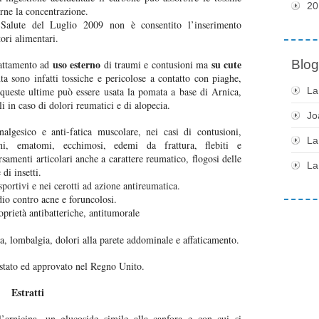
20
irne la concentrazione.
a Salute del Luglio 2009 non è consentito l’inserimento
tori alimentari.
uso esterno
su cute
Blog
rattamento ad
di traumi e contusioni ma
ta sono infatti tossiche e pericolose a contatto con piaghe,
u queste ultime può essere usata la pomata a base di Arnica,
La
i in caso di dolori reumatici e di alopecia.
Jo
algesico e anti-fatica muscolare, nei casi di contusioni,
La
ioni, ematomi, ecchimosi, edemi da frattura, flebiti e
rsamenti articolari anche a carattere reumatico, flogosi delle
La
 di insetti.
portivi e nei cerotti ad azione antireumatica.
dio contro acne e foruncolosi.
oprietà antibatteriche, antitumorale
ia, lombalgia, dolori alla parete addominale e affaticamento.
estato ed approvato nel Regno Unito.
Estratti
l’arnicina, un glucoside simile alla canfora e con cui si