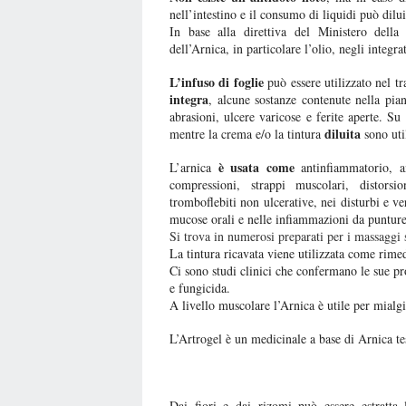
nell’intestino e il consumo di liquidi può dilu
In base alla direttiva del Ministero dell
dell’Arnica, in particolare l’olio, negli integra
L’infuso di foglie
può essere utilizzato nel t
integra
, alcune sostanze contenute nella pian
abrasioni, ulcere varicose e ferite aperte. S
diluita
mentre la crema e/o la tintura
sono util
è usata come
L’arnica
antinfiammatorio, an
compressioni, strappi muscolari,
distors
tromboflebiti non ulcerative, nei disturbi e ve
mucose orali e nelle infiammazioni da punture
Si trova in numerosi preparati per i massaggi s
La tintura ricavata viene utilizzata come rime
Ci sono studi clinici che confermano le sue pr
e fungicida.
A livello muscolare l’Arnica è utile per mialg
L’Artrogel è un medicinale a base di Arnica t
Dai fiori e dai rizomi può essere estratta 