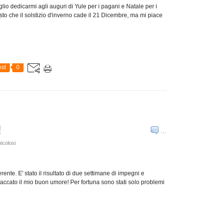
glio dedicarmi agli auguri di Yule per i pagani e Natale per i
isto che il solstizio d'inverno cade il 21 Dicembre, ma mi piace
st
0
!
…
icolosi
rente. E' stato il risultato di due settimane di impegni e
taccato il mio buon umore! Per fortuna sono stati solo problemi