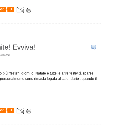
st
0
ite! Evviva!
…
icolosi
iù "feste" i giorni di Natale e tutte le altre festività sparse
 personalmente sono rimasta legata al calendario : quando il
st
0