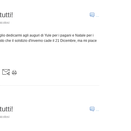
utti!
…
icolosi
glio dedicarmi agli auguri di Yule per i pagani e Natale per i
isto che il solstizio d'inverno cade il 21 Dicembre, ma mi piace
utti!
…
icolosi