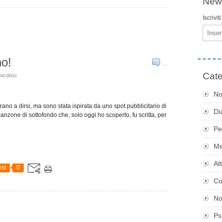
News
Iscrivit
Email
no!
…
Cate
icolosi
No
ano a dirsi, ma sono stata ispirata da uno spot pubblicitario di
Di
canzone di sottofondo che, solo oggi ho scoperto, fu scritta, per
Pe
Me
At
st
0
Co
No
Ps