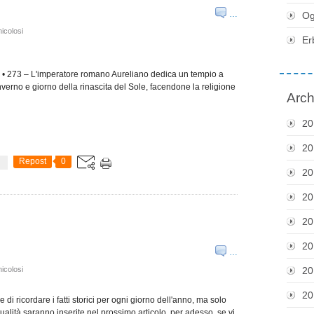
…
Og
icolosi
Er
 • 273 – L'imperatore romano Aureliano dedica un tempio a
inverno e giorno della rinascita del Sole, facendone la religione
Arch
20
20
Repost
0
20
20
20
20
…
icolosi
20
20
 di ricordare i fatti storici per ogni giorno dell'anno, ma solo
tualità saranno inserite nel prossimo articolo, per adesso, se vi