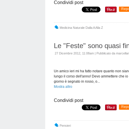
Condividi post
Repo
Medicina Naturale Dalla A Alla Z
Le "Feste" sono quasi fin
27 Dicembre 2012, 11:08am
|
Pubblicato da marcellan
Un amico ieri mi ha fatto notare quanto non siano p
lungo il corso dell'anno! Devo ammettere che io
giorno è segnato in rosso, o...
Mostra altro
Condividi post
Repo
Pensieri