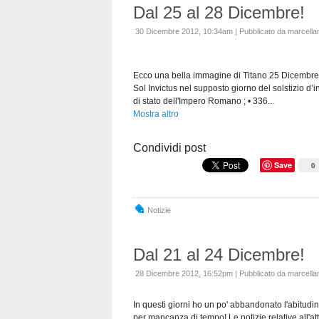
Dal 25 al 28 Dicembre!
30 Dicembre 2012, 10:34am
|
Pubblicato da marcellan
Ecco una bella immagine di Titano 25 Dicembre
Sol Invictus nel supposto giorno del solstizio d’
di stato dell'Impero Romano ; • 336...
Mostra altro
Condividi post
Save
0
Notizie
Dal 21 al 24 Dicembre!
28 Dicembre 2012, 16:52pm
|
Pubblicato da marcellan
In questi giorni ho un po' abbandonato l'abitudine
per mancanza di tempo! Le notizie relative all'at