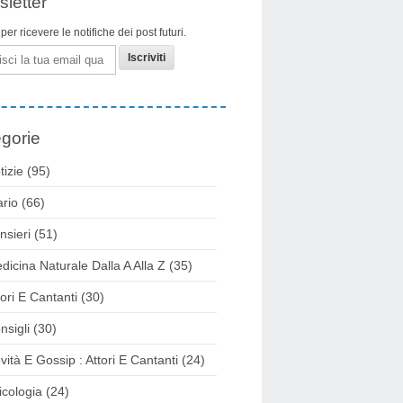
letter
i per ricevere le notifiche dei post futuri.
gorie
tizie
(95)
ario
(66)
nsieri
(51)
dicina Naturale Dalla A Alla Z
(35)
tori E Cantanti
(30)
nsigli
(30)
vità E Gossip : Attori E Cantanti
(24)
icologia
(24)