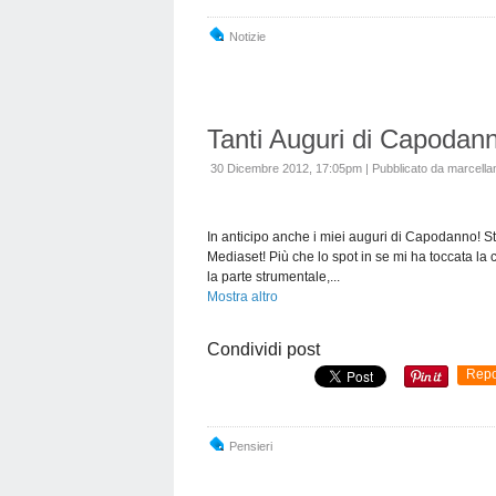
Notizie
Tanti Auguri di Capodan
30 Dicembre 2012, 17:05pm
|
Pubblicato da marcellan
In anticipo anche i miei auguri di Capodanno! Str
Mediaset! Più che lo spot in se mi ha toccata la 
la parte strumentale,...
Mostra altro
Condividi post
Repo
Pensieri