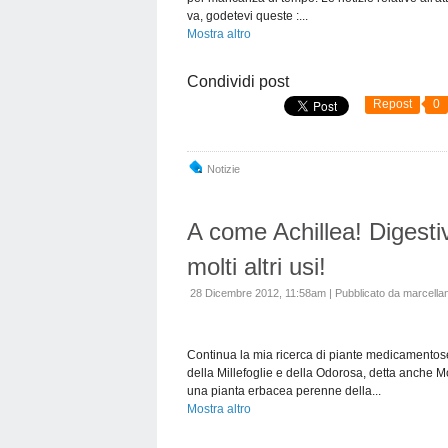
va, godetevi queste :...
Mostra altro
Condividi post
Repost
0
Notizie
A come Achillea! Digesti
molti altri usi!
28 Dicembre 2012, 11:58am
|
Pubblicato da marcellan
Continua la mia ricerca di piante medicamentose 
della Millefoglie e della Odorosa, detta anche M
una pianta erbacea perenne della...
Mostra altro