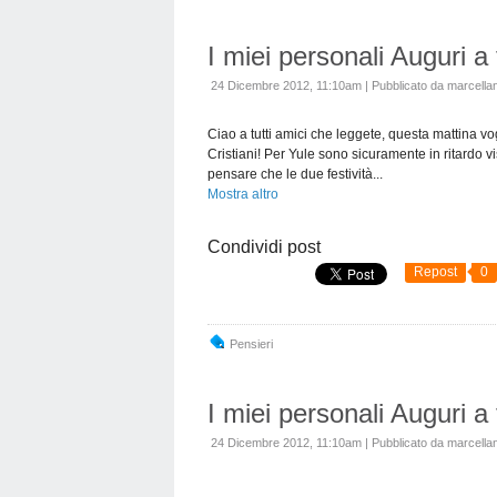
I miei personali Auguri a t
24 Dicembre 2012, 11:10am
|
Pubblicato da marcellan
Ciao a tutti amici che leggete, questa mattina vo
Cristiani! Per Yule sono sicuramente in ritardo v
pensare che le due festività...
Mostra altro
Condividi post
Repost
0
Pensieri
I miei personali Auguri a t
24 Dicembre 2012, 11:10am
|
Pubblicato da marcellan