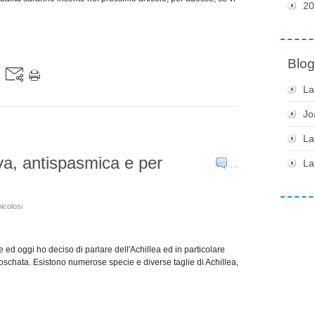
20
Blog
La
Jo
La
va, antispasmica e per
La
…
icolosi
ed oggi ho deciso di parlare dell'Achillea ed in particolare
oschata. Esistono numerose specie e diverse taglie di Achillea,